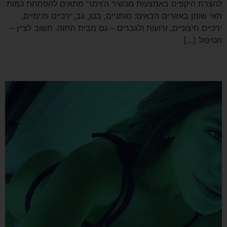
להצרת היקפים באמצעות מכשיר ה’זימר’ מתאים להפחתת כמות
תאי שומן באזורים הבאים: מותניים, בטן, גב, ירכיים פנימיים,
ירכיים חיצוניים, זרועות ולגברים – גם מבית החזה. חשוב לציין –
הטיפול […]
‘אליסאן’ – או שחבל על הזמן..