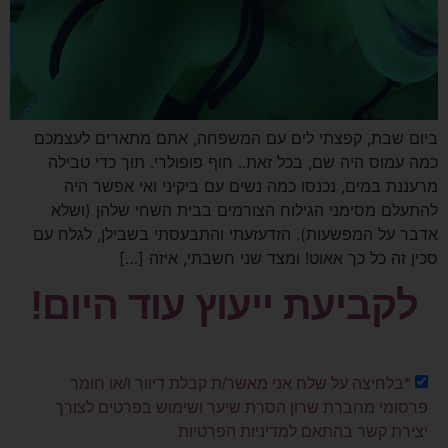
ביום שבת, קפצתי לים עם המשפחה, אתם מתארים לעצמכם
כמה עמוס היה שם, בכל זאת.. חוף פופולרי. תוך כדי טבילה
מרעננת במים, נכנסו כמה נשים עם ביקיני ואי אפשר היה
להתעלם מסימני הגילוח הצורמים בבית השחי שלהן (ושלא
אדבר על המפשעות). הזדעזעתי והתבעסתי בשבילן, לגלח עם
סכין זה כל כך אאוט! ומצד שני חשבתי, איזה […]
לקביעת ייעוץ עוד היום!
*בלחיצה על שלח אני מאשר/ת קבלת דיוור ו/או חומר
פרסומי מחברת שרון הסרת שיער ושימוש בפרטים לצורך
יצירת קשר בהתאם למדיניות הפרטיות