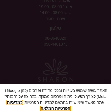
שעות הפתיחה
א׳-ה׳ 08:00 - 19:00
שישי 08:00 - 14:00
שבת - סגור
טלפון
08-8648020
050-4
401373
האתר עושה שימוש בעוגיות ובכלי מדידה ופרסום (כגון Google ו-
2026 © כל הזכויות שמורות לשרון הסרת שיער בע״מ
Meta) לצורך תפעול, ניתוח ופרסום ממוקד. בלחיצה על "הבנתי"
אתה מאשר שימוש זה בהתאם למדיניות הפרטיות.
למדיניות
הצהרת נגישות
הפרטיות המלאה